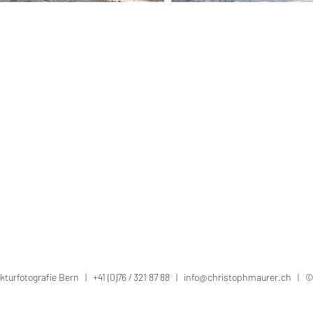
ekturfotografie Bern |
+41 (0)76 / 321 87 88 |
info@christophmaurer.ch
| © 