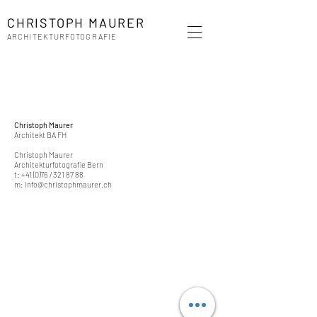
CHRISTOPH MAURER
ARCHITEKTURFOTOGRAFIE
Christoph Maurer
Architekt BA FH
Christoph Maurer
Architekturfotografie Bern
t:
+41 (0)76 / 321 87 88
m:
info@christophmaurer.ch